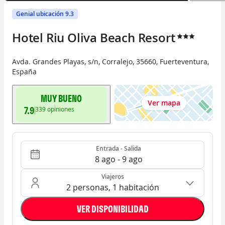
Genial ubicación 9.3
Hotel Riu Oliva Beach Resort
Avda. Grandes Playas, s/n
,
Corralejo
,
35660
,
Fuerteventura
,
España
MUY BUENO
Ver mapa
7.9
339
opiniones
Entrada - Salida
Ocupación: 2 personas, 1 habitación
Entrada - Salida
8 ago - 9 ago
Viajeros
2 personas, 1 habitación
VER DISPONIBILIDAD