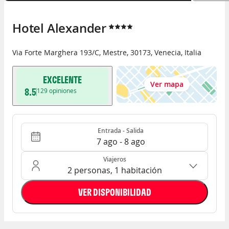
Hotel Alexander
Via Forte Marghera 193/C
,
Mestre
,
30173
,
Venecia
,
Italia
EXCELENTE
Ver mapa
8.5
129
opiniones
Entrada - Salida
Ocupación: 2 personas, 1 habitación
Entrada - Salida
7 ago - 8 ago
Viajeros
2 personas, 1 habitación
VER DISPONIBILIDAD