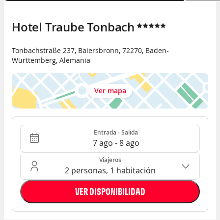
Hotel Traube Tonbach
Tonbachstraße 237
,
Baiersbronn
,
72270
,
Baden-
Württemberg
,
Alemania
Ver mapa
Entrada - Salida
Ocupación: 2 personas, 1 habitación
Entrada - Salida
7 ago - 8 ago
Viajeros
2 personas, 1 habitación
VER DISPONIBILIDAD