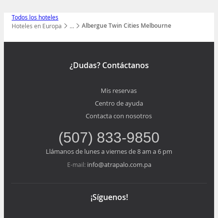
Todos los hoteles
Albergue Twin Cities Melbourne
Hoteles en Europa
…
Mostrar todos los niveles
¿Dudas? Contáctanos
Mis reservas
Centro de ayuda
Contacta con nosotros
(507) 833-9850
Llámanos de lunes a viernes de 8 am a 6 pm
info@atrapalo.com.pa
E-mail:
¡Síguenos!