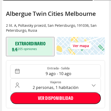
Albergue Twin Cities Melbourne
2 lit. A, Poltavsky proezd
,
San Petersburgo
,
191036
,
San
Petersburgo
,
Rusia
EXTRAORDINARIO
Ver mapa
9.4
205
opiniones
Entrada - Salida
Ocupación: 2 personas, 1 habitación
Entrada - Salida
9 ago - 10 ago
Viajeros
2 personas, 1 habitación
VER DISPONIBILIDAD